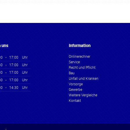
n uns
Information
Onlinerechner
30
-
17:00
Uhr
Service
30
-
17:00
Uhr
Recht und Pflicht
30
-
17:00
Uhr
Bau
Unfall und Kranken
30
-
17:00
Uhr
Vorsorge
30
-
14:30
Uhr
Gewerbe
Weitere Vergleiche
Kontakt