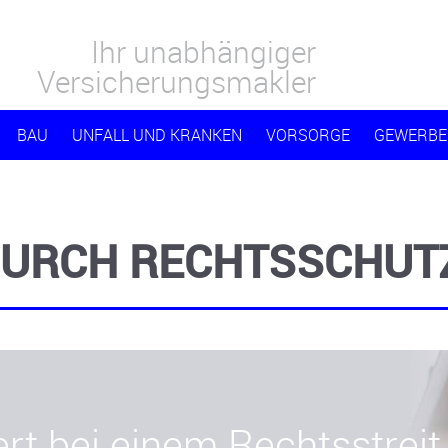
Ihr unabhängiger
Versicherungsmakler
BAU
UNFALL UND KRANKEN
VORSORGE
GEWERBE
DURCH RECHTSSCHUT
rt bei einem Rechtsstreit