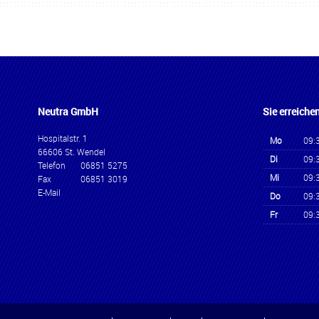
Neutra GmbH
Sie erreiche
Hospitalstr. 1
Mo
09:
66606 St. Wendel
Di
09:
Telefon
06851 5275
Mi
09:
Fax
06851 3019
E-Mail
Do
09:
Fr
09: